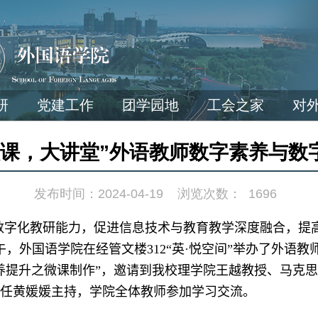
研
党建工作
团学园地
工会之家
对
微课，大讲堂”外语教师数字素养与数
发布时间：2024-04-19
浏览次数：
1696
数字化教研能力，促进信息技术与教育教学深度融合，提
午，外国语学院在经管文楼
312“
英
·
悦空间”举办了外语教
养提升之微课制作”，邀请到我校理学院王越教授、马克
任黄媛媛主持，学院全体教师参加学习交流。