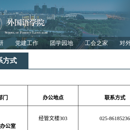
研
党建工作
团学园地
工会之家
对
系方式
部门
办公地点
联系方式
经管文楼
303
025-86185236
办公室