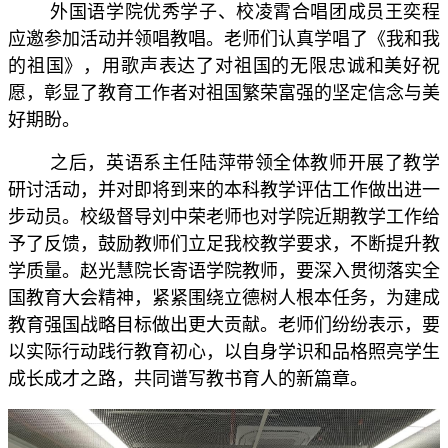
关工委
外国语学院
优秀学子
、
校凌霄合唱团成员王奕程
English
应邀参加活动并领唱教唱
。
老师们
认真学
唱了《我和我
的祖国》
，
用歌声表达了对祖国的无限忠诚和美好祝
愿，彰显了教育工作者对祖国
繁荣富强
的坚定信念与美
好期盼。
之后，英语系
主任陆萍带领全体教师
开展了教学
研讨活动，并对即将到来的
本科教学评估工作
做出进一
步
动员。
校级
督导刘
中荣老师
也对
学院近期
教学工作给
予
了反馈
，
鼓
励教师们
立足我校教学要求，
不断提升教
学质量。
赵光慧院长
寄语
学院教师
，
要深入贯彻落实
全
国教育大会
精神
，紧紧围绕立德树人根本任务，
为
建成
教育强国战略目标
做出更大贡献
。老师们纷纷表示，
要
以实际行动践行
教育
初心，
以自身学识和品格照亮
学生
成长成才
之路
，共同谱写
教书育人
的新篇章。