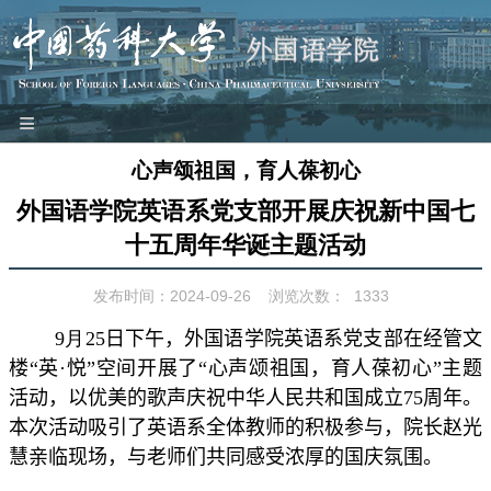
≡
网站首页
心声颂祖国，育人葆初心
本院概况
外国语学院英语系党支部开展庆祝新中国七
师资队伍
十五周年华诞主题活动
教学科研
发布时间：2024-09-26
浏览次数：
1333
党建工作
9
月
25
日下午，
外国语学院
英语系党支部在
经管文
团学园地
楼“
英
·
悦”
空间
开展了
“
心声颂祖国，育人葆初心
”主题
工会之家
活动
，以
优美的
歌声
庆祝中华人民共和国成立
75
周年
。
对外交流
本次活动
吸引了英语系全体教师的积极参与，院长
赵光
慧
亲临现场，
与老师们
共同感受浓厚
的
国庆
氛围。
特色品牌