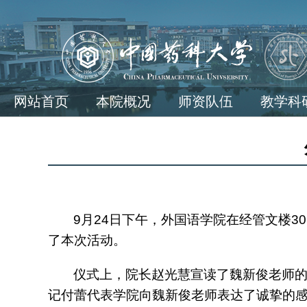
网站首页
本院概况
师资队伍
教学科
9
月
24
日下午，外国语学院在经管文楼
30
了本次活动。
仪式上，院长赵光慧宣读了魏新俊老师
记付蕾代表学院向魏新俊老师表达了诚挚的