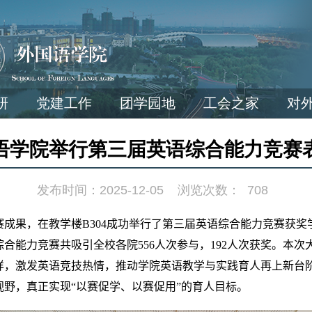
研
党建工作
团学园地
工会之家
对
语学院举行第三届英语综合能力竞赛
发布时间：2025-12-05
浏览次数：
708
赛成果，在教学楼
B304
成功举行了第三届英语综合能力竞赛获奖
综合能力竞赛
共吸引全校各院
556
人次参与，
192
人次获奖。本次
样，激发英语竞技热情，推动学院英语教学与实践育人再上新台
野，真正实现“以赛促学、以赛促用”的育人目标。