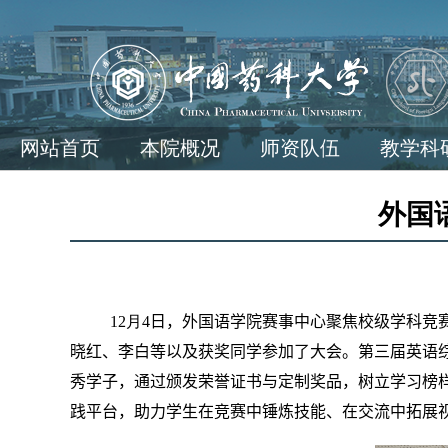
网站首页
本院概况
师资队伍
教学科
外国
12
月
4
日，
外国语学院赛事中心聚焦校级学科竞
晓红、李白等以及获奖同学
参加了大会
。
第三届英语
秀学子，通过颁发荣誉证书与定制奖品，树立学习榜
践平台，助力学生在竞赛中锤炼技能、在交流中拓展视