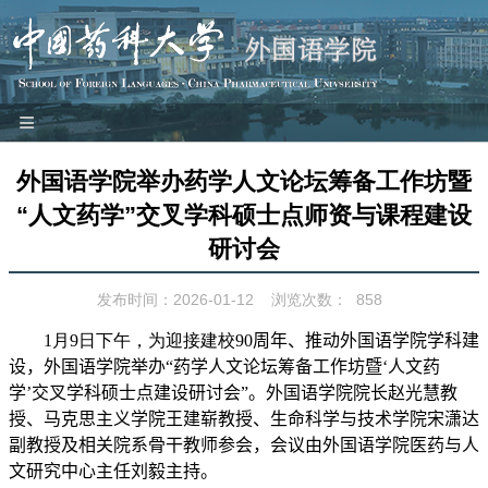
≡
网站首页
外国语学院举办药学人文论坛筹备工作坊暨
本院概况
“人文药学”交叉学科硕士点师资与课程建设
师资队伍
研讨会
教学科研
发布时间：2026-01-12
浏览次数：
858
党建工作
1
月
9
日下午，为迎接建校
90
周年、推动
外国语学院学科建
团学园地
设
，外国语学院举办“药学人文论坛筹备工作坊暨‘人文药
工会之家
学’交叉学科硕士点建设研讨会”。外国语学院院长赵光慧教
对外交流
授、马克思主义学院王建崭教授、生命科学与技术学院宋潇达
副教授及
相关
院系骨干教师参会，会议由
外国语学院
医药与人
特色品牌
文研究中心主任刘毅主持。