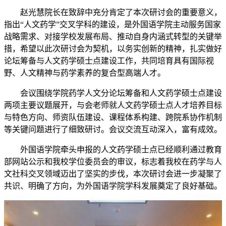
关工委
赵光慧院长在致辞中充分肯定了本次研讨会的重要意义，
English
指出“人文药学”交叉学科的建设，是外国语学院主动服务国家
战略需求、对接学校发展布局、推动自身内涵式转型的关键举
措，
希望
以此次研讨会为契机，以务实创新的精神，扎实做好
论坛筹备与
人文药学
硕士点建设工作，共同培育具有国际视
野、人文精神与药学素养的复合型高端人才。
会议围绕
学院
药学人文分论坛筹备和人文药学硕士点建设
两项主要议题展开，与会老师就
人文药学
硕士点
人才培养目标
与特色方向、
师资队伍建设
、
课程体系构建
、
跨院系协作机制
等关键问题进行了细致研讨。
会议
交流互动深入
，
富有成效
。
外国语学
院牵头申报的人文药学硕士点已经顺利通过教育
部网站公示和我校学位委员会的审议，标志着我校在药学与人
文社科交叉领域迈出了坚实的步伐，本次
研讨会进一步凝聚了
共识、明确了方向，为外国语学院学科发展奠定了良好基础
。