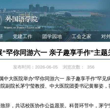
研
党建工作
团学园地
工会之家
对
展“罕你同游六一 亲子趣享手作”主题
发布时间：2026-06-05
浏览次数：
356
附属中大医院举办“罕你同游六一 亲子趣享手作”罕
院副院长茅宁莹教授、中大医院团委书记黄黎姿，
动致辞，共话校医协作公益愿景。科普环节中，茅宁