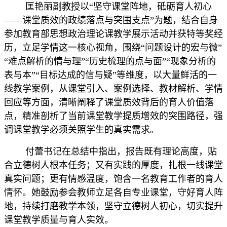
关工委
匡艳丽
副教授
以
“
坚守课堂阵地
，
砥砺育人初心
English
——课堂质效的政绩落点与突围支点
”
为题，结合自身
参加教育部思想政治理论课教学展示活动并获特等奖经
历，立足学情这一核心视角，围绕
“问题设计的宏与微”
“
难点解析的情与理
”“历史梳理的点与面”“
现象分析的
表与本
”“目标达成的信与疑”
等维度，以大量鲜活的一
线教学案例，从课堂引入、案例选择、教材解析、学情
回应
等方面
，清晰阐释了课堂质效背后的育人价值落
点，精准剖析了当前课堂教学提质增效的突围路径
，
强
调课堂教学必须关照学生的真实需求。
付蕾
书记
在总结中指出，报告
既有理论高度，贴
合立德树人根本任务；又有实践的厚度，扎根一线课堂
真实问题；更有情感温度，饱含一名教育工作者的育人
情怀
。她
鼓励参会
教师立足各自专业课堂，守好育人阵
地，持续打磨教学本领，坚守立德树人初心，切实提升
课堂教学质量与育人实效。