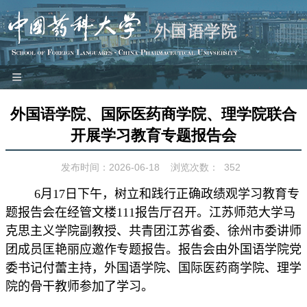
≡
网站首页
外国语学院、国际医药商学院、理学院联合
本院概况
开展学习教育专题报告会
师资队伍
发布时间：2026-06-18
浏览次数：
352
教学科研
6
月
17
日下午，树立和践行正确政绩观学习教育专
党建工作
题报告会
在经管文楼
111
报告厅召开
。江苏师范大学马
团学园地
克思主义学院副教授、共青团江苏省委、徐州市委讲师
工会之家
团成员匡艳丽应邀作专题报告。报告会由外国语学院党
对外交流
委书记付蕾主持，
外国语学院、国际医药商学院、理学
院的骨干
教师参加
了学习
。
特色品牌