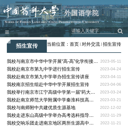
≡
网站首页
当前位置：
首页
对外交流
招生宣传
招生宣传
本院概况
师资队伍
我校与南京市中华中学开展“高-高”化学衔接调研交流活动
2023-05-11
我校赴南京市第九中学进行招生宣传
2023-04-24
教学科研
我校赴南京市第九中学举办招生宣传讲座
2023-04-11
党建工作
我校南京招生组赴中华中学开展招生宣传
2023-04-06
团学园地
我校举行南京市江宁高级中学第一届“药大班”开班仪式
2023-03-24
我校赴南京师范大学附属中学秦淮科技高中举行共建优质生源基地授...
2023-03-21
工会之家
我校与南师附中共建优质生源基地
2022-12-02
对外交流
我校走进东山高级中学举办高考选科指导讲座
2022-11-29
特色品牌
我校交响乐团走进南京地区两所生源高中推进招生宣传工作
2022-11-21