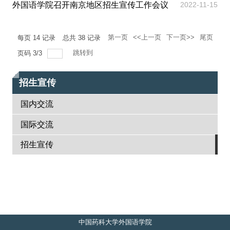
关工委
外国语学院召开南京地区招生宣传工作会议
2022-11-15
English
第一页
<<上一页
下一页>>
尾页
每页
14
记录
总共
38
记录
跳转到
页码
3
/
3
招生宣传
国内交流
国际交流
招生宣传
中国药科大学外国语学院