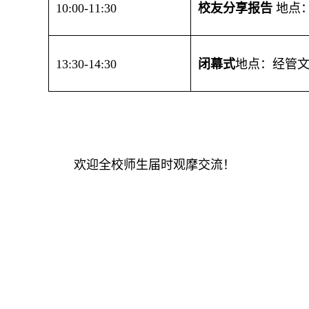
10
:
0
0-1
1
:
3
0
校友分享报告
地点
1
3
:30-
14
:30
闭幕式
地点：经管
欢迎全校师生届时观摩交流！