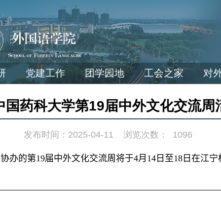
研
党建工作
团学园地
工会之家
对
中国药科大学第19届中外文化交流周
发布时间：2025-04-11
浏览次数：
1096
委协办的第
19
届中外文化交流周将于
4
月
14
日至
18
日在江宁