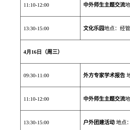
1
1
:
1
0-1
2
:
0
0
中外师生主题交流
1
3
:30-
15
:
0
0
文化乐园
地点：经
4
月
16
日
（
周三
）
0
9:30-1
1
:
0
0
外方专家学术报告
1
1
:
1
0-1
2
:
0
0
中外师生主题交流
1
3
:30-
15
:
0
0
户外团建活动
地点