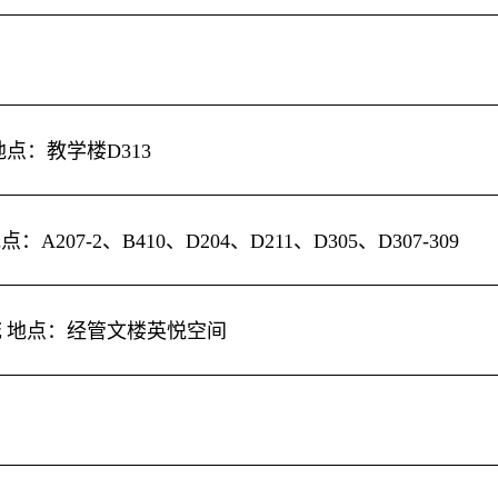
地点：教学楼
D313
地点：
A207-2
、
B410
、
D204
、
D211
、
D305
、
D307-309
流
地点：经管文楼英悦空间