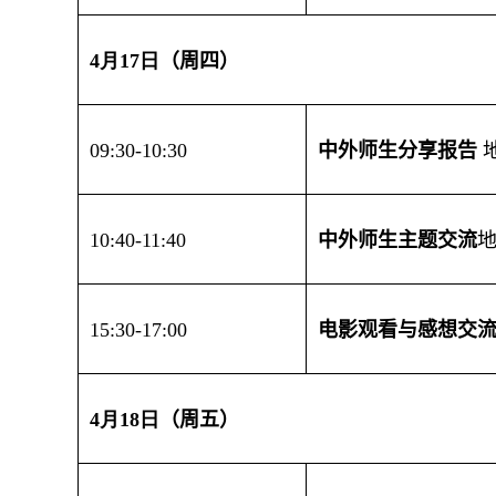
4
月
17
日
（
周四
）
0
9:30-10:30
中外师生分享报告
10:40-11:40
中外师生主题交流
15
:30-
17
:00
电影观看
与
感想交
4
月
18
日
（
周
五
）