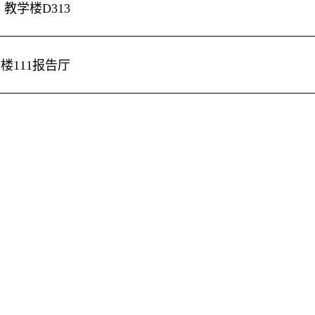
：教学楼
D313
文楼
111
报告厅