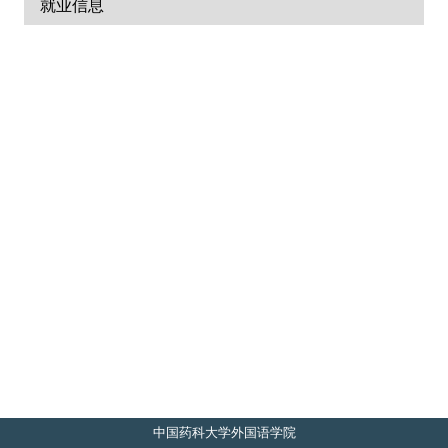
关工委
就业信息
English
中国药科大学外国语学院