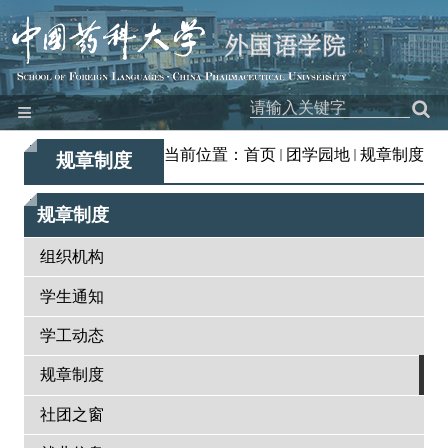
≡
网站首页
当前位置：
首页
团学园地
规章制度
规章制度
本院概况
规章制度
师资队伍
教学科研
组织机构
党建工作
学生通知
团学园地
学工动态
工会之家
规章制度
对外交流
社团之窗
特色品牌