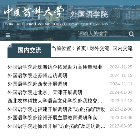
≡
网站首页
当前位置：
首页
对外交流
国内交流
国内交流
本院概况
师资队伍
外国语学院赴珠海访企拓岗助力高质量就业
2024-11-25
外国语学院赴苏州走访调研
2024-11-19
教学科研
外国语学院赴西安开展调研
2024-11-11
党建工作
外国语学院赴北京、天津开展调研
2024-01-04
团学园地
西北农林科技大学语言文化学院赴我校交流调研
2023-12-13
外国语学院赴福建开展调研及“访企拓岗”活动
2023-12-06
工会之家
外国语学院赴徐州开展主题教育调研和实地研学活动
2023-06-05
对外交流
外国语学院赴徐州开展“访企拓岗”及走访调研活动
2023-06-05
特色品牌