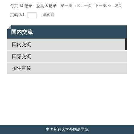
关工委
第一页
<<上一页
下一页>>
尾页
每页
14
记录
总共
8
记录
English
跳转到
页码
1
/
1
国内交流
国内交流
国际交流
招生宣传
中国药科大学外国语学院