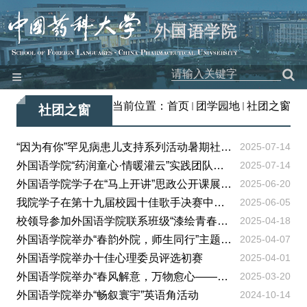
≡
网站首页
当前位置：
首页
团学园地
社团之窗
社团之窗
本院概况
师资队伍
“因为有你”罕见病患儿支持系列活动暑期社会实践走进中大医院
2025-07-14
外国语学院“药润童心·情暖灌云”实践团队暑期支教夏令营开启
2025-07-14
教学科研
外国语学院学子在“马上开讲”思政公开课展示活动中荣获特等奖
2025-06-20
党建工作
我院学子在第十九届校园十佳歌手决赛中荣获佳绩
2025-06-05
团学园地
校领导参加外国语学院联系班级“漆绘青春，情暖学途”主题活动
2025-04-18
外国语学院举办“春韵外院，师生同行”主题“良师益友”游园会
2025-04-07
工会之家
外国语学院举办十佳心理委员评选初赛
2025-04-01
对外交流
外国语学院举办“春风解意，万物愈心——春日心灵疗愈之旅”主题心...
2025-03-20
特色品牌
外国语学院举办“畅叙寰宇”英语角活动
2024-10-14