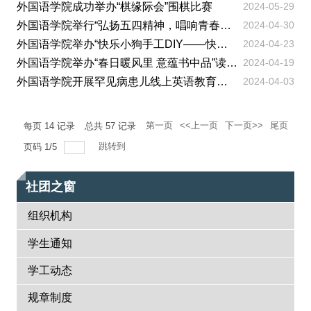
关工委
外国语学院成功举办“棋缘际会”围棋比赛
2024-05-29
English
外国语学院举行“弘扬五四精神，唱响青春之歌”五四精神座谈会
2024-04-30
外国语学院举办“快乐小狗手工DIY——快来带走你的小狗”主题心理...
2024-04-23
外国语学院举办“春日暖风里 意蕴书中品”读书交流会
2024-04-19
外国语学院开展罕见病患儿线上英语教育活动
2024-04-03
第一页
<<上一页
下一页>>
尾页
每页
14
记录
总共
57
记录
跳转到
页码
1
/
5
社团之窗
组织机构
学生通知
学工动态
规章制度