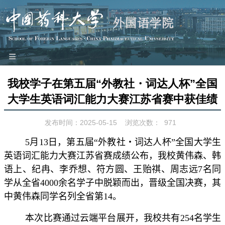
≡
网站首页
我校学子在第五届“外教社・词达人杯”全国
本院概况
大学生英语词汇能力大赛江苏省赛中获佳绩
师资队伍
发布时间：2025-05-15
浏览次数：
971
教学科研
5
月
13
日，第五届“外教社・词达人杯”全国大学生
党建工作
英语词汇能力大赛江苏省赛成绩公布，我校黄伟森、韩
团学园地
语上、纪冉、李乔想、符方圆、王贻祺、周志远
7
名同
工会之家
学从全省
4000
余名学子中脱颖而出，晋级全国决赛，其
对外交流
中黄伟森同学名列全省第
14
。
特色品牌
本次比赛通过云端平台展开，我校共有
254
名学生