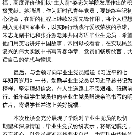
关工委
福，高度评价他们以“主人翁”姿态为学院发展作出的积
极贡献。她强调，作为新时代青年党员，要始终牢记初
English
心使命，在新的征程上继续发挥先锋作用，将个人理想
融入党和国家事业，以实际行动践行爱校荣校的承诺。
朱志龙副书记和张乔源老师共同寄语毕业生党员，希望
他们用英语讲好中国故事，常回母校看看，在实现民族
复兴的伟大实践中书写青春华章。党员们畅所欲言，共
话自己的梦想与憧憬。
最后，与会领导向毕业生党员赠送《习近平的七
年知青岁月》一书，勉励毕业生党员以习近平总书记为
榜样，坚定理想信念，在人生道路上不畏艰难、砥砺前
行。
低年级学生党员也向毕业生党员赠送亲笔书写的明
信片，寄语学长并送上美好祝福。
本次座谈会充分展现了学院对毕业生党员的殷切
期望和深厚情谊，毕业生党员纷纷表示，将铭记嘱托，
不忘初心，以党员标准严格要求自己，为实现中华民族