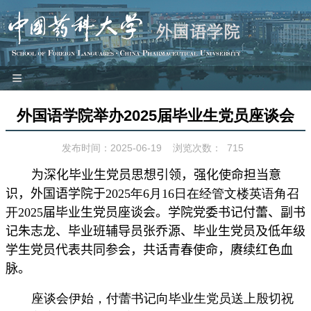
≡
网站首页
外国语学院举办2025届毕业生党员座谈会
本院概况
发布时间：2025-06-19
浏览次数：
715
师资队伍
教学科研
为深化毕业生党员思想
引领
，强化使命担当意
识，外国语学院于
2025
年
6
月
16
日在经管文楼英语角召
党建工作
开
2025
届毕业生党员座谈会。学院党委书记付蕾、副书
团学园地
记朱志龙、毕业班辅导员张乔源、
毕业生
党员
及低年级
工会之家
学生党员
代表共同参会，共话青春使命，赓续红色血
对外交流
脉。
特色品牌
座谈会伊始，付蕾书记向毕业生党员送上殷切祝