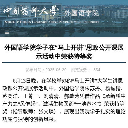
≡
网站首页
外国语学院学子在“马上开讲”思政公开课展
本院概况
示活动中荣获特等奖
师资队伍
发布时间：2025-06-20
浏览次数：
854
教学科研
6
月
13
日晚，在学校举办的“马上开讲”大学生讲思
党建工作
政课公开课展示活动中，外国语学院朱苏丹、杨铖锴、
团学园地
苏奕洋、王菁一、刘清清、郝敏芳凭借作品《承新质生
工会之家
产力之“风乍起”，激活生物医药“一池春水”》荣获特等
对外交流
奖
（
指导教师：张文璟
）
，展现出我院学子扎实的理论
功底与独特的创新风采。
特色品牌