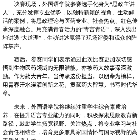
关工委
决赛现场，外国语学院参赛选手化身为“思政主讲
English
人”，充分发挥专业优势，以独特新颖的视角、生动鲜
活的案例，将思政理论与医药专业、社会热点、红色传
承深度融合。用充满青春活力的“青言青语”，深入浅出
地讲透“大道理”，生动讲述赢得了现场评委和观众的阵
阵掌声。
赛后，
参赛同学们表示通过此次比赛更加
深切感
悟
到
生物医药领域的无限潜能，亦被药大故事深深激
励。作为药大青年，当传承这份担当，以朋辈为榜样，
用青春汗水浇灌创新之花，贡献药大智慧，书写时代华
章。
未来，外国语学院将继续注重学生综合素质培
养，在提升语言专业能力的同时，积极探索思政教育新
路径，鼓励学生拓宽视野、关注热点，将专业学习与社
会责任相结合，培育更多兼具家国情怀与国际视野的高